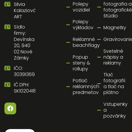
Polepy
fotografia a
Silvia
vozidiel
fotografické
Kalaziová
štúdio
ART
Polepy
Sídlo
výkladov
Magnetky
firmy:
Reklamné
Gravírovani
Devínska
beachflagy
20, 940
Svetelné
02 Nové
Popup
nápisy a
Zámky
steny &
reklamy
IČO:
rollupy
30391369
Tlač
Potlač
fotografií
IČ DPH:
reklamných
a tlač na
SK1020418058
predmetov
plátno
Vstupenky
a
pozvánky