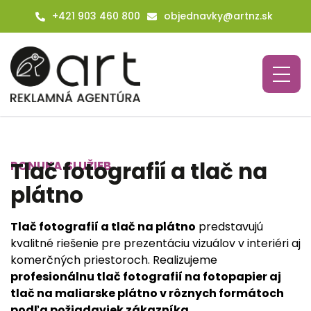
+421 903 460 800
objednavky@artnz.sk
Tlač fotografií a tlač na
PONUKA SLUŽIEB
plátno
Tlač fotografií a tlač na plátno
predstavujú
kvalitné riešenie pre prezentáciu vizuálov v interiéri aj
komerčných priestoroch. Realizujeme
profesionálnu tlač fotografií na fotopapier aj
tlač na maliarske plátno v rôznych formátoch
podľa požiadaviek zákazníka
.