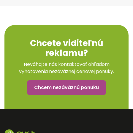
Chcete viditeľnú
reklamu?
Neváhajte nás kontaktovať ohľadom
vyhotovenia nezáväznej cenovej ponuky.
Chcem nezáväznú ponuku