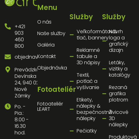
Menu
Služby
Služby
O nás
+421
Veľkoformátová
Návrh
903
Naše služby
tlač, bannery
loga a
460
grafický
Galéria
800
Reklamné
dizajn
Kontakt
tabule a
objednavky@artnz.sk
3D nápisy
Letáky,
Objednávka
vizitky a
Prevádzka:
Textil,
katalógy
Devínska
potlač a
24, 940 02
vyšívanie
Rezaná
Fotoateliér
Nové
grafika
Zámky
Etikety,
plotrom
Fotoateliér
nálepky &
Po. -
LEART
bezpečnostné
Živicové
Pia.:
nálepky
3D
8.00 -
nálepky
16.30
Pečiatky
hod.
Produktová