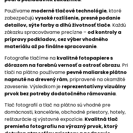
Používame
moderné tlačové technológie
, ktoré
zabezpečujú
vysoké rozlíšenie, presné podanie
detailov, sýte farby a dlhú životnosť tlače
. Každú
zákazku spracovávame precízne –
od kontroly a
prípravy podkladov, cez výber vhodného
materiálu až po finálne spracovanie
.
Fotografie tlačíme na
kvalitné fotopapiere s
dôrazom na farebnú vernosť a ostrosť obrazu
. Pri
tlači na plátno používame
pevné maliarske plátno
napnuté na drevený rám
, pripravené na okamžité
zavesenie. Výsledkom je
reprezentatívny vizuálny
prvok bez potreby dodatočného rámovania
.
Tlač fotografií a tlač na plátno sú vhodné pre
domácnosti, kancelárie, obchodné priestory, hotely,
reštaurácie aj výstavné expozície.
Kvalitná tlač
premieňa fotografiu na výrazný prvok, ktorý