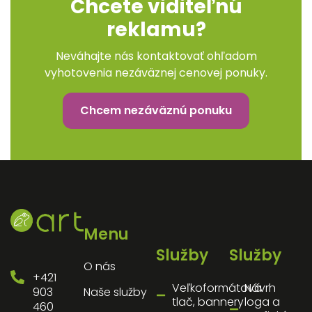
Chcete viditeľnú
reklamu?
Neváhajte nás kontaktovať ohľadom
vyhotovenia nezáväznej cenovej ponuky.
Chcem nezáväznú ponuku
Menu
Služby
Služby
O nás
+421
Veľkoformátová
Návrh
903
Naše služby
tlač, bannery
loga a
460