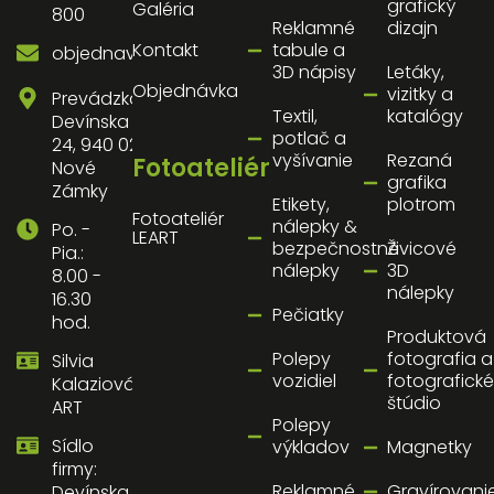
grafický
Galéria
800
Reklamné
dizajn
Kontakt
tabule a
objednavky@artnz.sk
3D nápisy
Letáky,
Objednávka
vizitky a
Prevádzka:
Textil,
katalógy
Devínska
potlač a
24, 940 02
vyšívanie
Rezaná
Fotoateliér
Nové
grafika
Zámky
Etikety,
plotrom
Fotoateliér
nálepky &
Po. -
LEART
bezpečnostné
Živicové
Pia.:
nálepky
3D
8.00 -
nálepky
16.30
Pečiatky
hod.
Produktová
Polepy
fotografia a
Silvia
vozidiel
fotografické
Kalaziová
štúdio
ART
Polepy
Sídlo
výkladov
Magnetky
firmy:
Reklamné
Gravírovani
Devínska