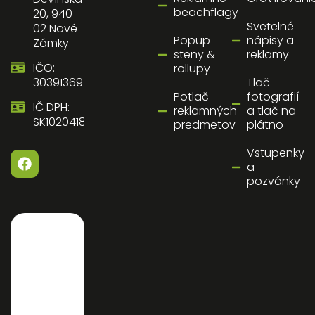
beachflagy
20, 940
Svetelné
02 Nové
Popup
nápisy a
Zámky
steny &
reklamy
IČO:
rollupy
30391369
Tlač
Potlač
fotografií
IČ DPH:
reklamných
a tlač na
SK1020418058
predmetov
plátno
Vstupenky
a
pozvánky