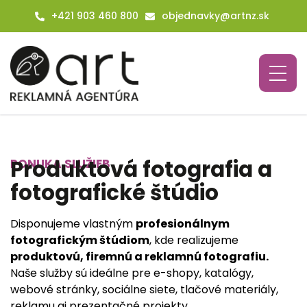
+421 903 460 800
objednavky@artnz.sk
Produktová fotografia a
PONUKA SLUŽIEB
fotografické štúdio
Disponujeme vlastným
profesionálnym
fotografickým štúdiom
, kde realizujeme
produktovú, firemnú a reklamnú fotografiu.
Naše služby sú ideálne pre e-shopy, katalógy,
webové stránky, sociálne siete, tlačové materiály,
reklamu aj prezentačné projekty.