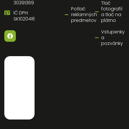
30391369
Tlač
Potlač
fotografií
IČ DPH:
reklamných
a tlač na
SK1020418058
predmetov
plátno
Vstupenky
a
pozvánky