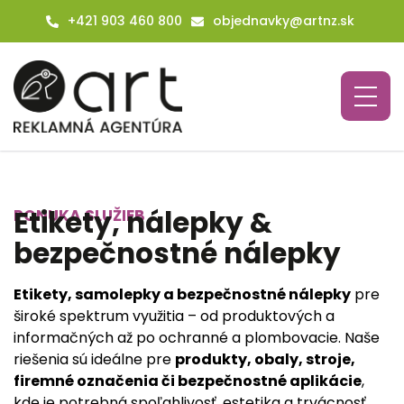
+421 903 460 800
objednavky@artnz.sk
Etikety, nálepky &
PONUKA SLUŽIEB
bezpečnostné nálepky
Etikety, samolepky a bezpečnostné nálepky
pre
široké spektrum využitia – od produktových a
informačných až po ochranné a plombovacie. Naše
riešenia sú ideálne pre
produkty, obaly, stroje,
firemné označenia či bezpečnostné aplikácie
,
kde je potrebná spoľahlivosť, estetika a trvácnosť.