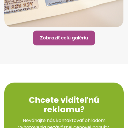
Zobraziť celú galériu
Chcete viditeľnú
reklamu?
Neváhajte nás kontaktovať ohľadom
vyhotovenia nezáväznej cenovej ponuky.