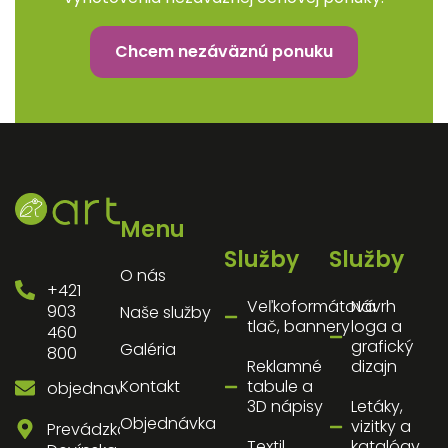
Chcem nezáväznú ponuku
Menu
Služby
Služby
O nás
+421
Veľkoformátová
Návrh
903
Naše služby
tlač, bannery
loga a
460
grafický
Galéria
800
Reklamné
dizajn
Kontakt
tabule a
objednavky@artnz.sk
3D nápisy
Letáky,
Objednávka
vizitky a
Prevádzka:
Textil,
katalógy