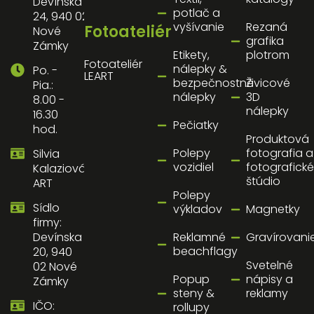
Devínska
potlač a
24, 940 02
vyšívanie
Rezaná
Fotoateliér
Nové
grafika
Zámky
Etikety,
plotrom
Fotoateliér
nálepky &
Po. -
LEART
bezpečnostné
Živicové
Pia.:
nálepky
3D
8.00 -
nálepky
16.30
Pečiatky
hod.
Produktová
Polepy
fotografia a
Silvia
vozidiel
fotografické
Kalaziová
štúdio
ART
Polepy
Sídlo
výkladov
Magnetky
firmy:
Reklamné
Gravírovani
Devínska
beachflagy
20, 940
Svetelné
02 Nové
Popup
nápisy a
Zámky
steny &
reklamy
IČO:
rollupy