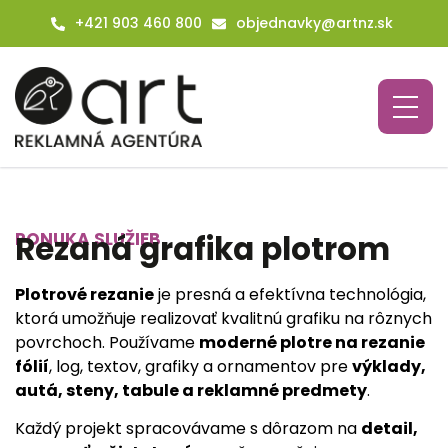
+421 903 460 800
objednavky@artnz.sk
PONUKA SLUŽIEB
Rezaná grafika plotrom
Plotrové rezanie
je presná a efektívna technológia,
ktorá umožňuje realizovať kvalitnú grafiku na rôznych
povrchoch. Používame
moderné plotre na rezanie
fólií
, log, textov, grafiky a ornamentov pre
výklady,
autá, steny, tabule a reklamné predmety
.
Každý projekt spracovávame s dôrazom na
detail,