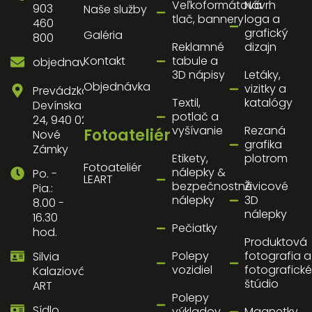
Veľkoformátová
Návrh
903
Naše služby
tlač, bannery
loga a
460
grafický
Galéria
800
Reklamné
dizajn
Kontakt
tabule a
objednavky@artnz.sk
3D nápisy
Letáky,
Objednávka
vizitky a
Prevádzka:
Textil,
katalógy
Devínska
potlač a
24, 940 02
vyšívanie
Rezaná
Fotoateliér
Nové
grafika
Zámky
Etikety,
plotrom
Fotoateliér
nálepky &
Po. -
LEART
bezpečnostné
Živicové
Pia.:
nálepky
3D
8.00 -
nálepky
16.30
Pečiatky
hod.
Produktová
Polepy
fotografia a
Silvia
vozidiel
fotografické
Kalaziová
štúdio
ART
Polepy
Sídlo
výkladov
Magnetky