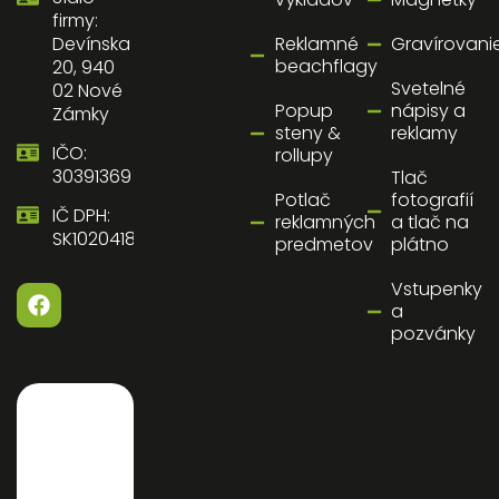
firmy:
Reklamné
Gravírovani
Devínska
beachflagy
20, 940
Svetelné
02 Nové
Popup
nápisy a
Zámky
steny &
reklamy
IČO:
rollupy
30391369
Tlač
Potlač
fotografií
IČ DPH:
reklamných
a tlač na
SK1020418058
predmetov
plátno
Vstupenky
a
pozvánky