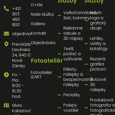
Služby
Služby
O nás
+421
Veľkoformátová
Návrh
903
Naše služby
tlač, bannery
loga a
460
grafický
Galéria
800
Reklamné
dizajn
Kontakt
tabule a
objednavky@artnz.sk
3D nápisy
Letáky,
Objednávka
vizitky a
Prevádzka:
Textil,
katalógy
Devínska
potlač a
24, 940 02
vyšívanie
Rezaná
Fotoateliér
Nové
grafika
Zámky
Etikety,
plotrom
Fotoateliér
nálepky &
Po. -
LEART
bezpečnostné
Živicové
Pia.:
nálepky
3D
8.00 -
nálepky
16.30
Pečiatky
hod.
Produktová
Polepy
fotografia a
Silvia
vozidiel
fotografické
Kalaziová