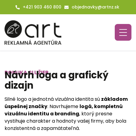
+421 903 460 800
objednavky@artnz.sk
Návrh loga a grafický
PONUKA SLUŽIEB
dizajn
Silné logo a jednotná vizuálna identita sú
základom
úspešnej značky
. Navrhujeme
logá, kompletnú
vizuálnu identitu a branding
, ktorý presne
vystihuje charakter a hodnoty vašej firmy, aby bola
konzistentná a zapamätateľná.