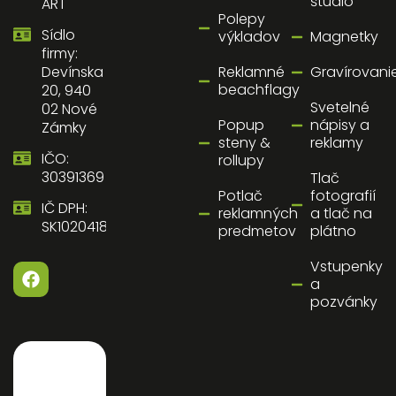
štúdio
ART
Polepy
Sídlo
výkladov
Magnetky
firmy:
Reklamné
Gravírovani
Devínska
beachflagy
20, 940
Svetelné
02 Nové
Popup
nápisy a
Zámky
steny &
reklamy
IČO:
rollupy
30391369
Tlač
Potlač
fotografií
IČ DPH:
reklamných
a tlač na
SK1020418058
predmetov
plátno
Vstupenky
a
pozvánky